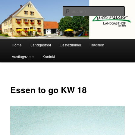
Zum
primären
Such
Inhalt
springen
Landgasthof Adler
Hauptmenü
Home
Landgasthof
Gästezimmer
Tradition
Ausflugsziele
Kontakt
Essen to go KW 18
Video-
Player