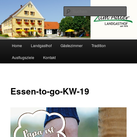
Zum
primären
Such
Inhalt
springen
Landgasthof Adler
Hauptmenü
Home
Landgasthof
Gästezimmer
Tradition
Ausflugsziele
Kontakt
Essen-to-go-KW-19
Video-
Player