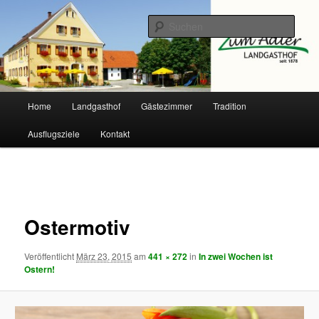
Zum
primären
Such
Inhalt
springen
Landgasthof Adler
Hauptmenü
Home
Landgasthof
Gästezimmer
Tradition
Ausflugsziele
Kontakt
Bilder-
Navigation
Ostermotiv
Veröffentlicht
März 23, 2015
am
441 × 272
in
In zwei Wochen ist
Ostern!