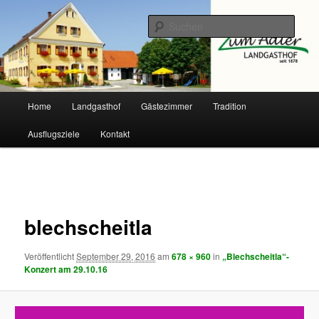
Zum
primären
Such
Inhalt
springen
Landgasthof Adler
Hauptmenü
Home
Landgasthof
Gästezimmer
Tradition
Ausflugsziele
Kontakt
Bilder-
Navigation
blechscheitla
Veröffentlicht
September 29, 2016
am
678 × 960
in
„Blechscheitla“-
Konzert am 29.10.16