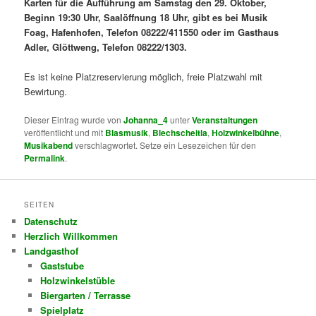
Karten für die Aufführung am Samstag den 29. Oktober,
Beginn 19:30 Uhr, Saalöffnung 18 Uhr, gibt es bei Musik
Foag, Hafenhofen, Telefon 08222/411550 oder im Gasthaus
Adler, Glöttweng, Telefon 08222/1303.
Es ist keine Platzreservierung möglich, freie Platzwahl mit
Bewirtung.
Dieser Eintrag wurde von
Johanna_4
unter
Veranstaltungen
veröffentlicht und mit
Blasmusik
,
Blechscheitla
,
Holzwinkelbühne
,
Musikabend
verschlagwortet. Setze ein Lesezeichen für den
Permalink
.
SEITEN
Datenschutz
Herzlich Willkommen
Landgasthof
Gaststube
Holzwinkelstüble
Biergarten / Terrasse
Spielplatz