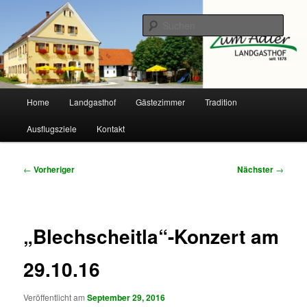
Zum
primären
Such
Inhalt
springen
Landgasthof Adler
Hauptmenü
Home
Landgasthof
Gästezimmer
Tradition
Ausflugsziele
Kontakt
Beitragsnavigation
←
Vorheriger
Nächster
→
„Blechscheitla“-Konzert am
29.10.16
Veröffentlicht am
September 29, 2016