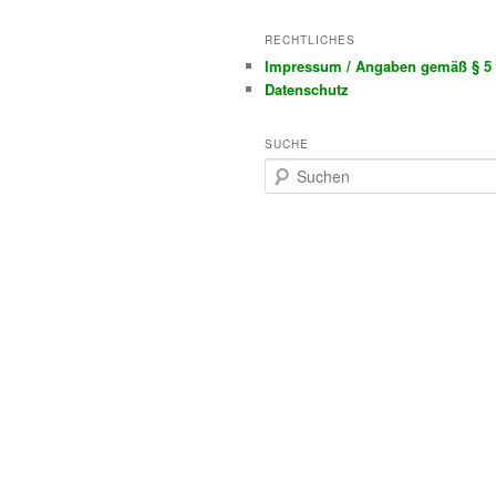
RECHTLICHES
Impressum / Angaben gemäß § 5
Datenschutz
SUCHE
S
u
c
h
e
n