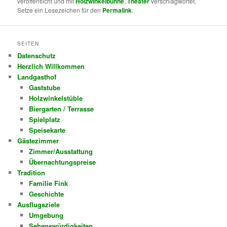
veröffentlicht und mit
Holzwinkelbühne
,
Theater
verschlagwortet.
Setze ein Lesezeichen für den
Permalink
.
SEITEN
Datenschutz
Herzlich Willkommen
Landgasthof
Gaststube
Holzwinkelstüble
Biergarten / Terrasse
Spielplatz
Speisekarte
Gästezimmer
Zimmer/Ausstattung
Übernachtungspreise
Tradition
Familie Fink
Geschichte
Ausflugsziele
Umgebung
Sehenswürdigkeiten