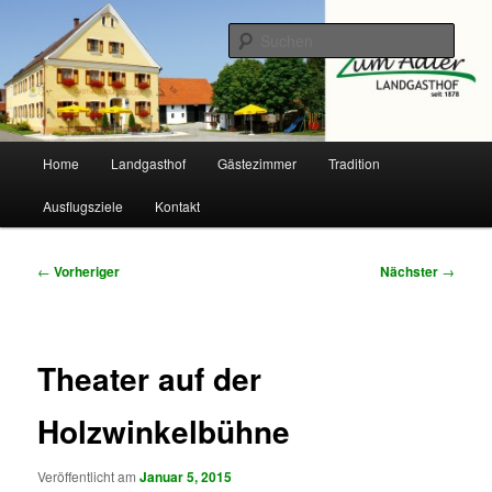
Zum
primären
Such
Inhalt
springen
Landgasthof Adler
Hauptmenü
Home
Landgasthof
Gästezimmer
Tradition
Ausflugsziele
Kontakt
Beitragsnavigation
←
Vorheriger
Nächster
→
Theater auf der
Holzwinkelbühne
Veröffentlicht am
Januar 5, 2015