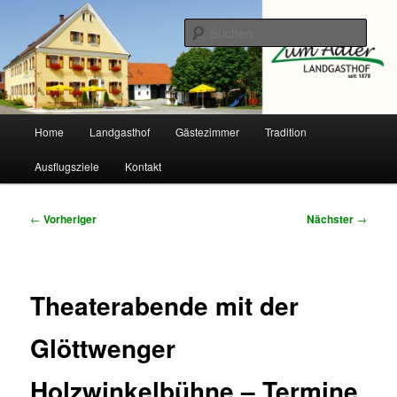
Zum
primären
Such
Inhalt
springen
Landgasthof Adler
Hauptmenü
Home
Landgasthof
Gästezimmer
Tradition
Ausflugsziele
Kontakt
Beitragsnavigation
←
Vorheriger
Nächster
→
Theaterabende mit der
Glöttwenger
Holzwinkelbühne – Termine