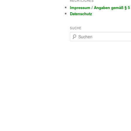
RECHTLICHES
Impressum / Angaben gemäß § 5
Datenschutz
SUCHE
S
u
c
h
e
n