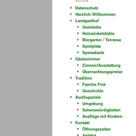
SEITEN
Datenschutz
Herzlich Willkommen
Landgasthof
Gaststube
Holzwinkelstüble
Biergarten / Terrasse
Spielplatz
Speisekarte
Gästezimmer
Zimmer/Ausstattung
Übernachtungspreise
Tradition
Familie Fink
Geschichte
Ausflugsziele
Umgebung
Sehenswürdigkeiten
Ausflüge mit Kindern
Kontakt
Öffnungszeiten
Anfahrt