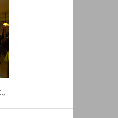
it
 den