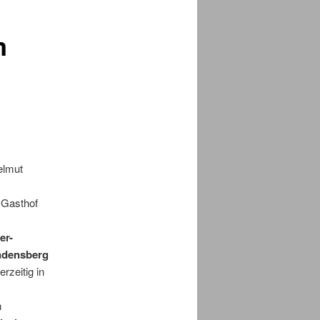
m
elmut
 Gasthof
er-
ndensberg
rzeitig in
n