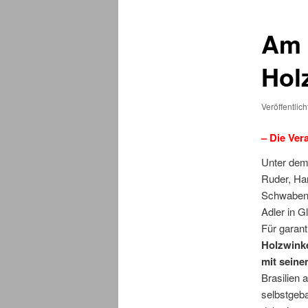
Am 
Hol
Veröffentlic
– Die Ver
Unter dem
Ruder, Ha
Schwaben“
Adler in G
Für garant
Holzwink
mit seine
Brasilien 
selbstgeb