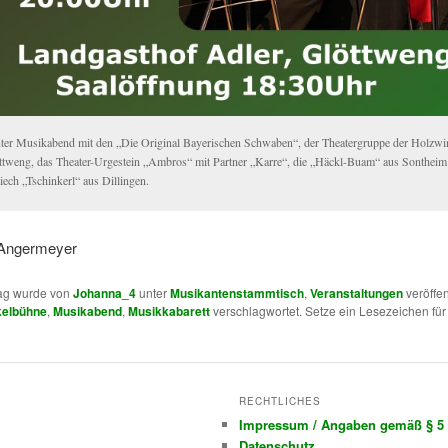
ter Musikabend mit den „Die Original Bayerischen Schwaben“, der Theatergruppe der Holzw
ttweng, das Theater-Urgestein „Ambros“ mit Partner „Karre“, die „Häckl-Buam“ aus Sontheim
iech „Tschinkerl“ aus Dillingen.
: Angermeyer
rag wurde von
Johanna_4
unter
Musikantenstammtisch
,
Veranstaltungen
veröffen
kelbühne
,
Musikabend
,
Musikkabarett
verschlagwortet. Setze ein Lesezeichen für
RECHTLICHES
Impressum / Angaben gemäß § 5
Datenschutz