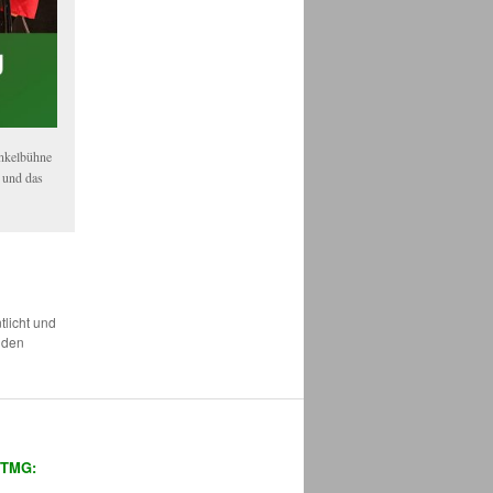
inkelbühne
 und das
tlicht und
 den
 TMG: