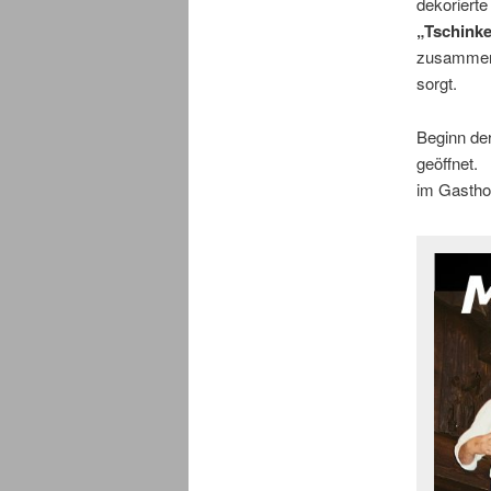
dekoriert
„Tschinke
zusammen
sorgt.
Beginn der
geöffnet. 
im Gasthof