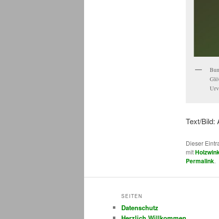
Bun
Glö
Urv
Text/Bild
Dieser Eint
mit
Holzwin
Permalink
.
SEITEN
Datenschutz
Herzlich Willkommen