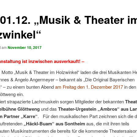
01.12. „Musik & Theater i
zwinkel“
ht am
November 10, 2017
anstaltung ist inzwischen ausverkauft! –
 Motto „Musik & Theater im Holzwinkel“ laden die drei Musikanten H
nnes & Angelo Angermeyer – bekannt als „Die Original Bayerischen
 – zu einem bunten Abend
am Freitag den 1. Dezember 2017
in den
löttweng ein.
iert strapazierte Lachmuskeln sorgen Mitglieder der bekannten
Theat
elbühne Glöttweng
und das
Theater-Urgestein „Ambros“ aus La
m Partner „Karre“
. Für den musikalischen Part zeichnen sich die de
auftretenden
„Häckl-Buam“ aus Sontheim
aus, die mit ihren teils
auten Musikinstrumenten die bereits für die kommende Theatersaiso