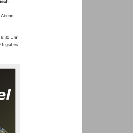
iech
n Abend
 18:30 Uhr
 € gibt es