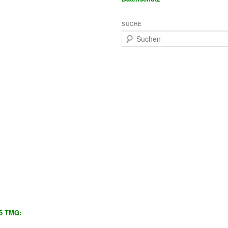
SUCHE
S
u
c
h
e
n
5 TMG: