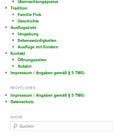
Übernachtungspreise
Tradition
Familie Fink
Geschichte
Ausflugsziele
Umgebung
Sehenswürdigkeiten
Ausflüge mit Kindern
Kontakt
Öffnungszeiten
Anfahrt
Impressum / Angaben gemäß § 5 TMG:
RECHTLICHES
Impressum / Angaben gemäß § 5 TMG:
Datenschutz
SUCHE
S
u
c