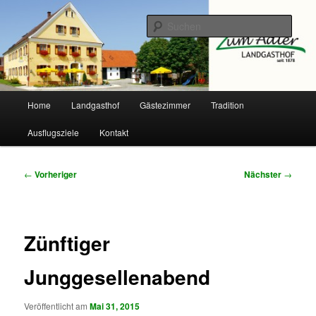
Zum
primären
Such
Inhalt
springen
Landgasthof Adler
Hauptmenü
Home
Landgasthof
Gästezimmer
Tradition
Ausflugsziele
Kontakt
Beitragsnavigation
←
Vorheriger
Nächster
→
Zünftiger
Junggesellenabend
Veröffentlicht am
Mai 31, 2015