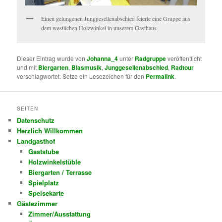
Einen gelungenen Junggesellenabschied feierte eine Gruppe aus
dem westlichen Holzwinkel in unserem Gasthaus
Dieser Eintrag wurde von
Johanna_4
unter
Radgruppe
veröffentlicht
und mit
Biergarten
,
Blasmusik
,
Junggesellenabschied
,
Radtour
verschlagwortet. Setze ein Lesezeichen für den
Permalink
.
SEITEN
Datenschutz
Herzlich Willkommen
Landgasthof
Gaststube
Holzwinkelstüble
Biergarten / Terrasse
Spielplatz
Speisekarte
Gästezimmer
Zimmer/Ausstattung