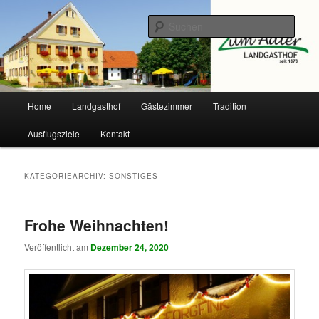
Zum
Zum
primären
sekundären
Such
Inhalt
Inhalt
springen
springen
Landgasthof Adler
Hauptmenü
Home
Landgasthof
Gästezimmer
Tradition
Ausflugsziele
Kontakt
KATEGORIEARCHIV:
SONSTIGES
Frohe Weihnachten!
Veröffentlicht am
Dezember 24, 2020